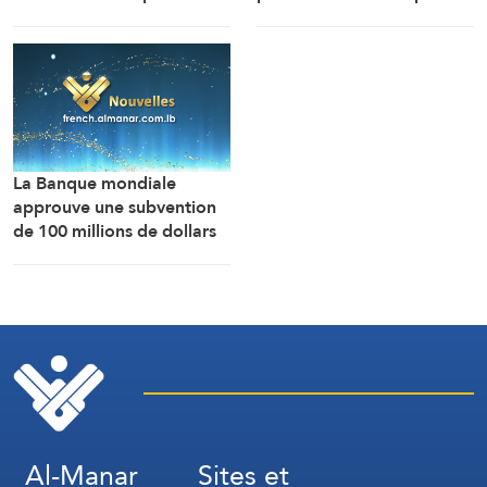
suite à l’explosion d’un bus
3 ans en juillet.
près de Damas, mais 14
personnes ont été
blessées.
La Banque mondiale
approuve une subvention
de 100 millions de dollars
pour moderniser le secteur
financier en Syrie.
Al-Manar
Sites et