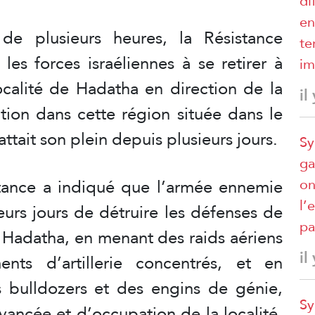
di
en
e plusieurs heures, la Résistance
te
les forces israéliennes à se retirer à
im
ocalité de Hadatha en direction de la
il
ation dans cette région située dans le
attait son plein depuis plusieurs jours.
Sy
ga
tance a indiqué que l’armée ennemie
on
l’
ieurs jours de détruire les défenses de
pa
de Hadatha, en menant des raids aériens
il
nts d’artillerie concentrés, et en
es bulldozers et des engins de génie,
Sy
vancée et d’occupation de la localité,