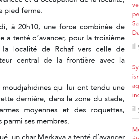
ve
de pied ferme.
pe
Sa
rdi, à 20h10, une force combinée de
D
e a tenté d’avancer, pour la troisième
il
la localité de Rchaf vers celle de
eur central de la frontière avec la
Sy
is
ag
s moudjahidines qui lui ont tendu une
in
ette dernière, dans la zone du stade,
il
 armes moyennes et des roquettes,
es parmi ses membres.
Mé
ué, un char Merkava a tenté d’avancer
ét