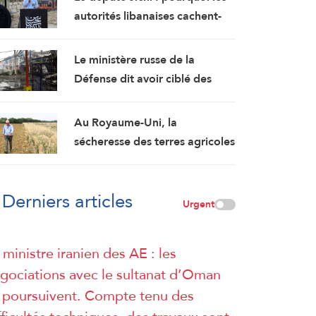
autorités libanaises cachent-
elles le contenu de l’accord-
cadre ?
Le ministère russe de la
Défense dit avoir ciblé des
installations militaires et des
dépôts de carburant à Kiev et
Au Royaume-Uni, la
Odessa
sécheresse des terres agricoles
menace la sécurité alimentaire
Derniers articles
Urgent
 ministre iranien des AE : les
gociations avec le sultanat d’Oman
 poursuivent. Compte tenu des