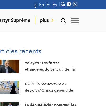
ع
En
Fr
Es
artyr Suprême
plus
rticles récents
Velayati : Les forces
étrangères doivent quitter la
région
CGRI : la réouverture du
détroit d’Ormuz dépend de
l’acceptation américaine des
demandes iraniennes
Le député Jichi : pourquoi les