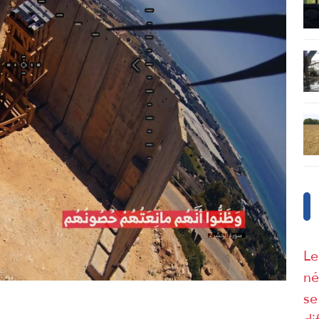
Le
né
se