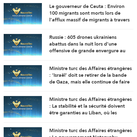
Le gouverneur de Ceuta : Environ
100 migrants sont morts lors de
l’afflux massif de migrants à travers
la frontière.
Russie : 605 drones ukrainiens
abattus dans la nuit lors d’une
offensive de grande envergure au
nord de Moscou
Ministre turc des Affaires étrangères
: ‘Israël’ doit se retirer de la bande
de Gaza, mais elle continue de faire
obstacle à la mise en œuvre du plan
de paix
Ministre turc des Affaires étrangères
: La stabilité et la sécurité doivent
être garanties au Liban, où les
politiques expansionnistes d’Israël
ont entraîné la mort et le
Ministre turc des Affaires étrangères
déplacement de milliers de