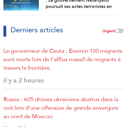
: Le gouvernement Netanyahu
personnes
poursuit ses actes terroristes en
Cisjordanie et à AlQods
Derniers articles
Urgent
Le gouverneur de Ceuta : Environ 100 migrants
sont morts lors de l’afflux massif de migrants à
travers la frontière.
il y a 2 heures
Russie : 605 drones ukrainiens abattus dans la
nuit lors d’une offensive de grande envergure
au nord de Moscou