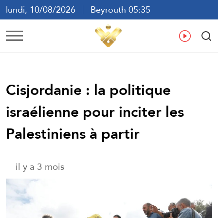
lundi, 10/08/2026
Beyrouth 05:35
ع
En
Fr
Es
Cisjordanie : la politique
israélienne pour inciter les
Palestiniens à partir
il y a 3 mois