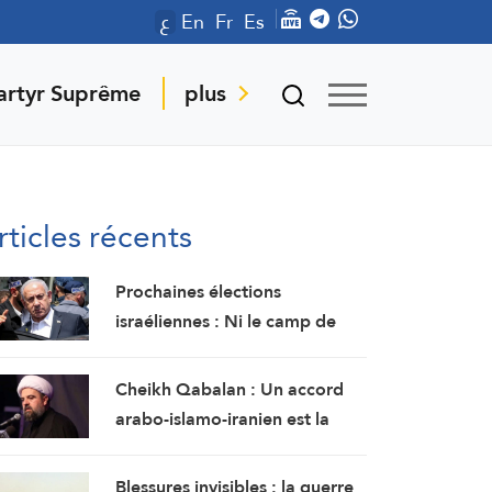
ع
En
Fr
Es
artyr Suprême
plus
rticles récents
Prochaines élections
israéliennes : Ni le camp de
Netanyahu ni l’opposition ne
disposent d’une majorité
Cheikh Qabalan : Un accord
suffisante pour former un
arabo-islamo-iranien est la
gouvernement
meilleure et la plus importante
garantie pour la région
Blessures invisibles : la guerre