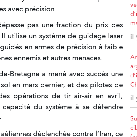
ve
es avec précision.
d’
ma
dépasse pas une fraction du prix des
. Il utilise un système de guidage laser
il
 guidés en armes de précision à faible
rones ennemis et autres menaces.
Ar
ar
de-Bretagne a mené avec succès une
d’
 sol en mars dernier, et des pilotes de
Ch
es opérations de tir air-air en avril,
il
a capacité du système à se défendre
»
Su
ci
aéliennes déclenchée contre l’Iran, ce
(c