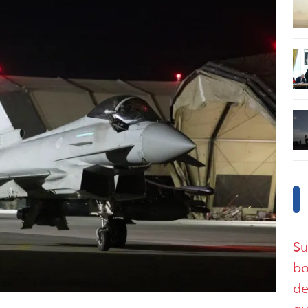
Su
bo
de