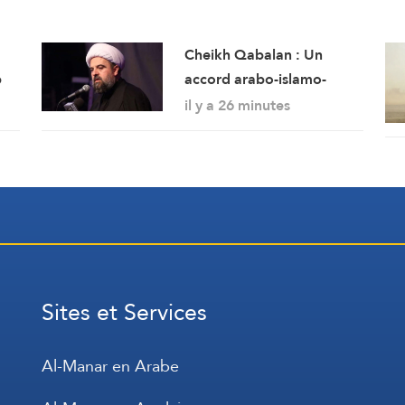
Cheikh Qabalan : Un
p
accord arabo-islamo-
iranien est la meilleure et
il y a 26 minutes
nt
la plus importante
te
garantie pour la région
Sites et Services
Al-Manar en Arabe