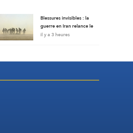
Blessures invisibles : la
guerre en Iran relance le
débat sur les lésions
il y a 3 heures
cérébrales des soldats
américains