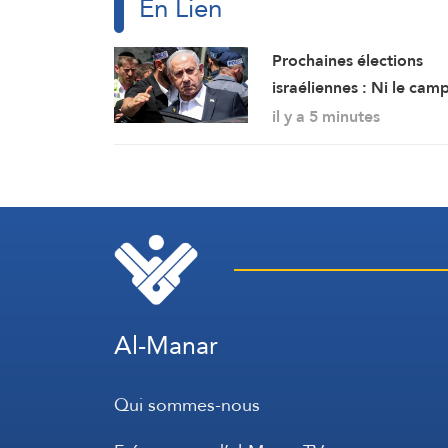
En Lien
Prochaines élections
israéliennes : Ni le cam
de Netanyahu ni
il y a 5 minutes
l’opposition ne dispose
d’une majorité suffisan
pour former un
gouvernement
Al-Manar
Qui sommes-nous