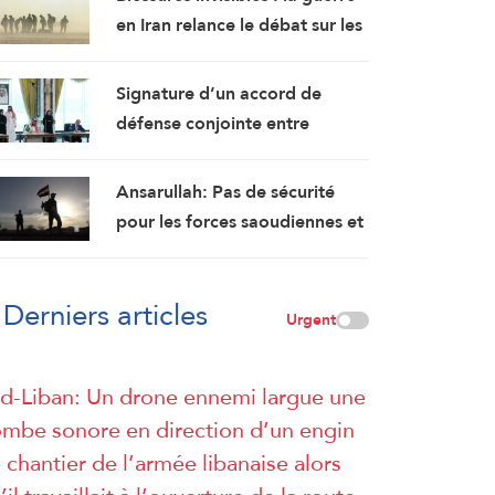
en Iran relance le débat sur les
lésions cérébrales des soldats
américains
Signature d’un accord de
défense conjointe entre
l’Arabie saoudite, la Turquie et
le Pakistan
Ansarullah: Pas de sécurité
pour les forces saoudiennes et
leurs mercenaires au Yémen
Derniers articles
Urgent
d-Liban: Un drone ennemi largue une
mbe sonore en direction d’un engin
 chantier de l’armée libanaise alors