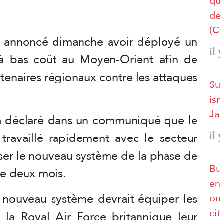
qu
de
(C
 annoncé dimanche avoir déployé un
il
à bas coût au Moyen-Orient afin de
rtenaires régionaux contre les attaques
Su
is
Ja
a déclaré dans un communiqué que le
il
 travaillé rapidement avec le secteur
asser le nouveau système de la phase de
Bu
de deux mois.
en
nouveau système devrait équiper les
on
ci
la Royal Air Force britannique leur