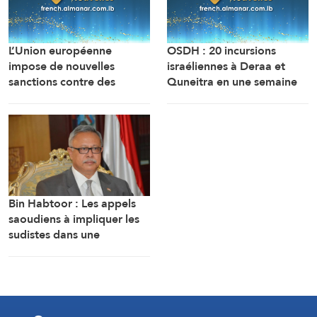
L’Union européenne
OSDH : 20 incursions
impose de nouvelles
israéliennes à Deraa et
sanctions contre des
Quneitra en une semaine
personnes liées aux
industries militaires russes.
Bin Habtoor : Les appels
saoudiens à impliquer les
sudistes dans une
confrontation avec Sanaa
visent à maintenir le
Yémen sous leur joug