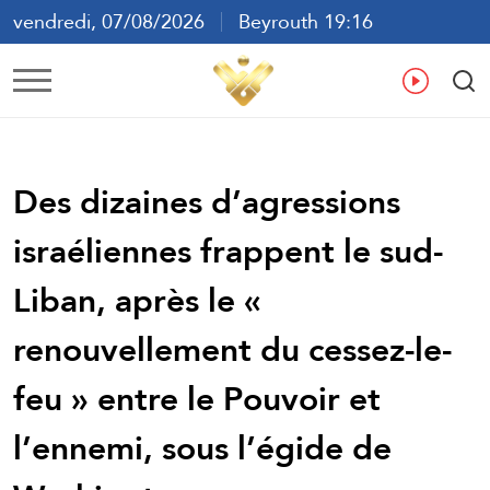
vendredi, 07/08/2026
Beyrouth 19:16
ع
En
Fr
Es
Des dizaines d’agressions
israéliennes frappent le sud-
Liban, après le «
renouvellement du cessez-le-
feu » entre le Pouvoir et
l’ennemi, sous l’égide de