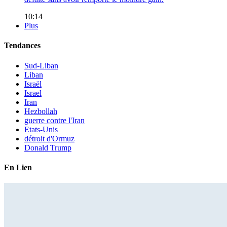
10:14
Plus
Tendances
Sud-Liban
Liban
Israël
Israel
Iran
Hezbollah
guerre contre l'Iran
Etats-Unis
détroit d'Ormuz
Donald Trump
En Lien