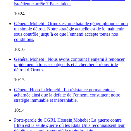
israélienne arrête 7 Palestiniens
10:24
Général Mohebi : Ormuz est une bataille géographique et non
un simple détroit. Notre stratégie actuelle est de le maintenir
sous contrôle jusqu’à ce que l’ennemi accepte toutes nos
conditions.
10:16
Général Mohebi : Nous avons contraint l’ennemi à renoncer
rapidement à tous ses objectifs et à chercher à réouvrir le
détroit d’Ormuz.
10:15
Général Hossein Mohebi : La résistance permanente et
acharnée ainsi que la défaite de l’ennemi constituent notre
stratégie immuable et inébranlable.
10:14
Porte-parole du CGRI, Hossein Mohebi : La guerre contre
l’Iran est la seule guerre où les États-Unis reconnaissent leur
défaite sans avoir remporté le moindre gain.