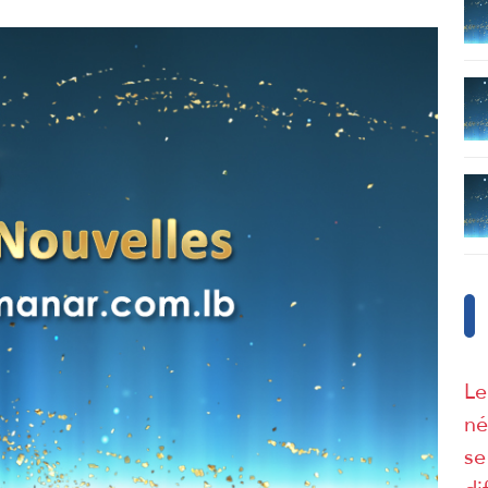
Le
né
se