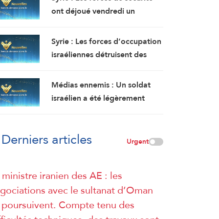
accord définitif est imminent.
l’est de Deir Ezzor au nord-
ont déjoué vendredi un
ouest du pays.
attentat à la bombe perpétré
par l’EI dans la région de
Syrie : Les forces d’occupation
Sayyeda Zeinab dans la
israéliennes détruisent des
campagne de Damas.
terres agricoles au bulldozer
lors d’une incursion terrestre à
Médias ennemis : Un soldat
Quneitra.
israélien a été légèrement
blessé lors d’un incident
opérationnel dans le sud du
Derniers articles
Liban.
Urgent
 ministre iranien des AE : les
gociations avec le sultanat d’Oman
 poursuivent. Compte tenu des