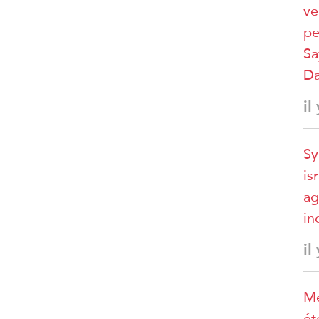
ve
pe
Sa
D
il
Sy
is
ag
in
il
Mé
ét