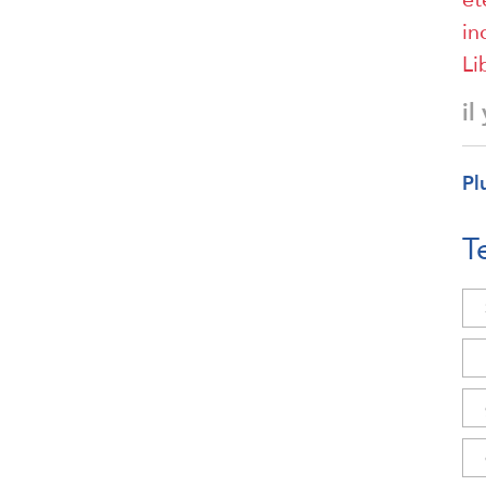
in
Li
il
Pl
T