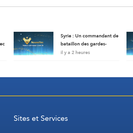
Syrie : Un commandant de
vec
bataillon des gardes-
frontières tué et deux
il y a 2 heures
enu
soldats ont été blessés
es,
dans une embuscade à
rs
l’est de Deir Ezzor au
nord-ouest du pays.
n
Sites et Services