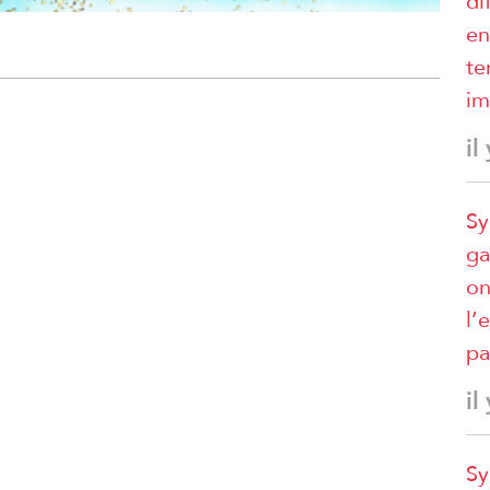
di
en
te
im
il
Sy
ga
on
l’
pa
il
Sy