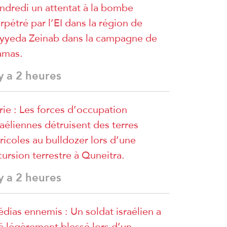
ndredi un attentat à la bombe
rpétré par l’EI dans la région de
yyeda Zeinab dans la campagne de
amas.
 y a 2 heures
rie : Les forces d’occupation
raéliennes détruisent des terres
ricoles au bulldozer lors d’une
cursion terrestre à Quneitra.
 y a 2 heures
dias ennemis : Un soldat israélien a
é légèrement blessé lors d’un