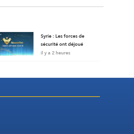
Syrie : Les forces de
sécurité ont déjoué
vendredi un attentat à la
il y a 2 heures
bombe perpétré par l’EI
dans la région de Sayyeda
Zeinab dans la campagne
de Damas.