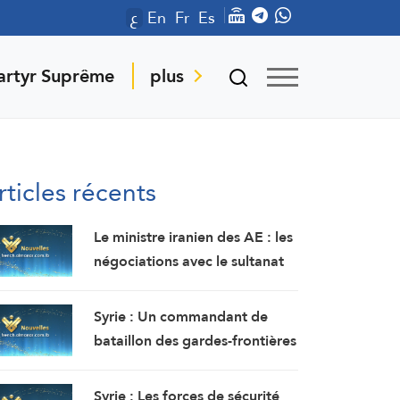
ع
En
Fr
Es
artyr Suprême
plus
rticles récents
Le ministre iranien des AE : les
négociations avec le sultanat
d’Oman se poursuivent.
Compte tenu des difficultés
Syrie : Un commandant de
techniques, des travaux sont
bataillon des gardes-frontières
en cours pour définir une voie
tué et deux soldats ont été
maritime temporaire. Un
blessés dans une embuscade à
Syrie : Les forces de sécurité