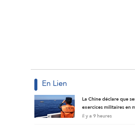
En Lien
La Chine déclare que se
exercices militaires en 
de Chine méridionale
il y a 9 heures
répondent aux
provocations des