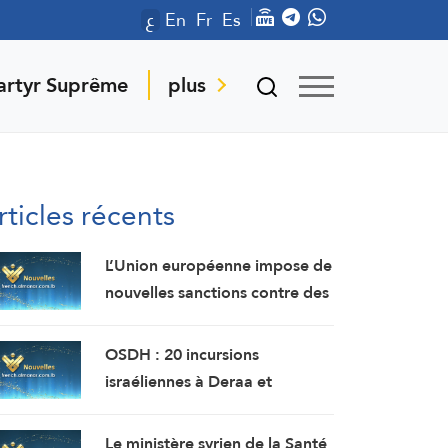
ع
En
Fr
Es
artyr Suprême
plus
rticles récents
L’Union européenne impose de
nouvelles sanctions contre des
personnes liées aux industries
militaires russes.
OSDH : 20 incursions
israéliennes à Deraa et
Quneitra en une semaine
Le ministère syrien de la Santé