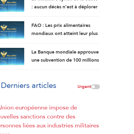
: aucun décès n’est à déplorer
suite à l’explosion d’un bus
près de Damas, mais 14
FAO : Les prix alimentaires
personnes ont été blessées.
mondiaux ont atteint leur plus
haut niveau en plus de 3 ans en
juillet.
La Banque mondiale approuve
une subvention de 100 millions
de dollars pour moderniser le
secteur financier en Syrie.
Derniers articles
Urgent
Union européenne impose de
uvelles sanctions contre des
rsonnes liées aux industries militaires