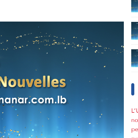
L’
no
pe