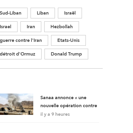
Sud-Liban
Liban
Israël
Israel
Iran
Hezbollah
guerre contre l'Iran
Etats-Unis
détroit d'Ormuz
Donald Trump
Sanaa annonce « une
nouvelle opération contre
des rassemblements
il y a 9 heures
militaires saoudiens à
Marib »