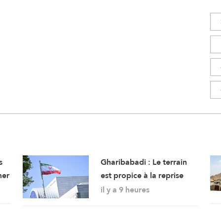
s
Gharibabadi : Le terrain
mer
est propice à la reprise
des pourparlers de
il y a 9 heures
sécurité entre les États du
Golfe