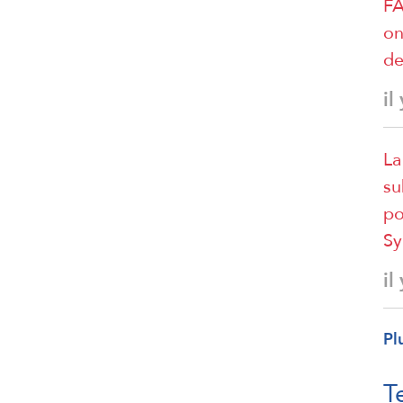
FA
on
de
il
La
su
po
Sy
il
Pl
T