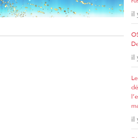
ru
il
OS
De
il
Le
dé
l’
ma
il