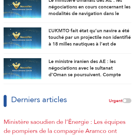
Le ministère omanais des AE : les
négociations en cours concernant les
modalités de navigation dans le
détroit d’Ormuz se déroulent dans
une atmosphère positive et
L’UKMTO fait état qu’un navire a été
constructive.
touché par un projectile non identifié
à 18 milles nautiques à l’est de
Khasab, dans le sultanat d’Oman.
L’incendie y a été maîtrisé.
Le ministre iranien des AE : les
négociations avec le sultanat
d’Oman se poursuivent. Compte
tenu des difficultés techniques, des
travaux sont en cours pour définir
une voie maritime temporaire. Un
Derniers articles
accord définitif est imminent.
Urgent
Ministère saoudien de l’Énergie : Les équipes
de pompiers de la compagnie Aramco ont