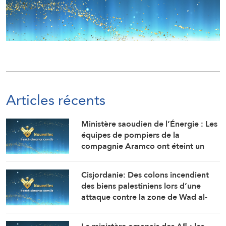
Articles récents
Ministère saoudien de l’Énergie : Les
équipes de pompiers de la
compagnie Aramco ont éteint un
incendie qui s’est déclaré à l’aube
dans l’une des installations de la
Cisjordanie: Des colons incendient
raffinerie de Jizan, sans enregistrer
des biens palestiniens lors d’une
de blessés.
attaque contre la zone de Wad al-
Rakhim, à Masafer Yatta, au sud
d’AlKhalil (Hébron)