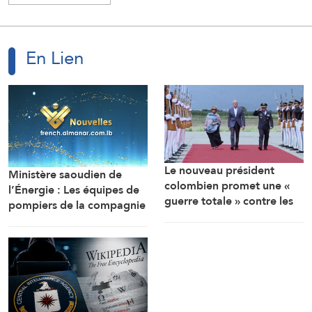
En Lien
Le nouveau président
Ministère saoudien de
colombien promet une «
l’Énergie : Les équipes de
guerre totale » contre les
pompiers de la compagnie
groupes armés et un
Aramco ont éteint un
rapprochement étroit avec
incendie qui s’est déclaré à
Washington
l’aube dans l’une des
installations de la raffinerie
de Jizan, sans enregistrer
de blessés.