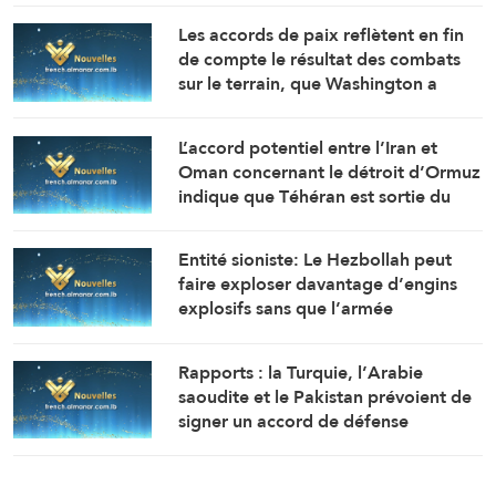
Mansouri avec plusieurs obus, tandis
Les accords de paix reflètent en fin
que les forces d’occupation ont
de compte le résultat des combats
mené une explosion dans la localité
sur le terrain, que Washington a
de Hadatha (Correspondant
tenté de modifier mais sans y
d’AlManar)
parvenir (Le Daily Telegraph)
L’accord potentiel entre l’Iran et
Oman concernant le détroit d’Ormuz
indique que Téhéran est sortie du
conflit plus forte qu’auparavant (Le
Daily Telegraph)
Entité sioniste: Le Hezbollah peut
faire exploser davantage d’engins
explosifs sans que l’armée
israélienne ne sache s’ils ont été
posés récemment ou au début de la
Rapports : la Turquie, l’Arabie
guerre. C’est extrêmement
saoudite et le Pakistan prévoient de
préoccupant, et ce n’est que le
signer un accord de défense
début (Maariv)
commune à Djeddah ce vendredi