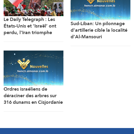
Le Daily Telegraph : Les
Sud-Liban: Un pilonnage
États-Unis et ‘Israël’ ont
d’artillerie cible la localité
perdu, l’Iran triomphe
d’Al-Mansouri
(correspondant d’Al-
Manar)
Ordres israéliens de
déraciner des arbres sur
316 dunams en Cisjordanie
en vue de la colonisation