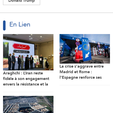
Donald Trump
En Lien
La crise s’aggrave entre
Madrid et Rome :
Araghchi : L’Iran reste
l’Espagne renforce ses
fidèle à son engagement
contrôles frontaliers pour
envers la résistance et la
les voyageurs en
poursuite du combat
provenance d’Italie
malgré toutes les pressions