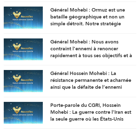
Général Mohebi : Ormuz est une
bataille géographique et non un
simple détroit. Notre stratégie
actuelle est de le maintenir sous
contrôle jusqu’à ce que l’ennemi
Général Mohebi : Nous avons
accepte toutes nos conditions.
contraint l’ennemi à renoncer
rapidement à tous ses objectifs et à
chercher à réouvrir le détroit
d’Ormuz.
Général Hossein Mohebi : La
résistance permanente et acharnée
ainsi que la défaite de l’ennemi
constituent notre stratégie immuable
et inébranlable.
Porte-parole du CGRI, Hossein
Mohebi : La guerre contre l’Iran est
la seule guerre où les États-Unis
reconnaissent leur défaite sans avoir
remporté le moindre gain.