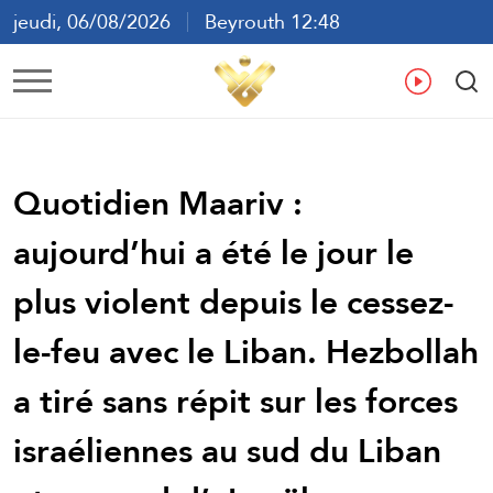
jeudi, 06/08/2026
Beyrouth 12:48
ع
En
Fr
Es
Quotidien Maariv :
aujourd’hui a été le jour le
plus violent depuis le cessez-
le-feu avec le Liban. Hezbollah
a tiré sans répit sur les forces
israéliennes au sud du Liban