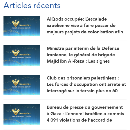
Articles récents
AlQods occupée: L’escalade
israélienne vise à faire passer de
majeurs projets de colonisation afin
de couper AlQods de son
prolongement palestinien au nord
Ministre par intérim de la Défense
(Gouvernorat d’AlQods)
iranienne, le général de brigade
Majid Ibn Al-Reza : Les signes
d’érosion de la puissance de
l’ennemi apparaissent clairement
Club des prisonniers palestiniens :
jour après jour.
Les forces d’occupation ont arrêté et
interrogé sur le terrain plus de 60
Palestiniens du camp de Qalandiya,
au nord d’AlQods occupée
Bureau de presse du gouvernement
à Gaza : L’ennemi israélien a commis
4 091 violations de l’accord de
cesser-le-feu en 300 jours, faisant 1