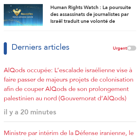
254 martyrs et 4 121 blessés
Human Rights Watch : La poursuite
des assassinats de journalistes par
Israël traduit une volonté de
commettre de graves violations sans
crainte d’avoir à rendre des
comptes.
Derniers articles
Urgent
AlQods occupée: L’escalade israélienne vise à
faire passer de majeurs projets de colonisation
afin de couper AlQods de son prolongement
palestinien au nord (Gouvernorat d’AlQods)
il y a 20 minutes
Ministre par intérim de la Défense iranienne, le