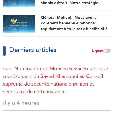
simple détroit. Notre stratégie
actuelle est de le maintenir sous
contrôle jusqu’à ce que l’ennemi
Général Mohebi : Nous avons
accepte toutes nos conditions.
contraint l’ennemi à renoncer
rapidement à tous ses objectifs et à
chercher à réouvrir le détroit
d’Ormuz.
Derniers articles
Urgent
Iran: Nomination de Mohsen Rezaï en tant que
représentant du Sayed Khamenei au Conseil
suprême de sécurité nationale iranien et
secrétaire de cette instance.
il y a 4 heures