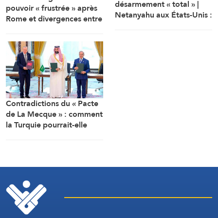
désarmement « total » |
pouvoir « frustrée » après
Netanyahu aux États-Unis :
Rome et divergences entre
« L’accord de Gaza ne nous
les délégations politique et
concerne pas »
militaire
Contradictions du « Pacte
de La Mecque » : comment
la Turquie pourrait-elle
combattre l’Iran ?