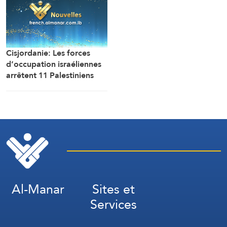
secrétaire de cette
instance.
Cisjordanie: Les forces
d’occupation israéliennes
arrêtent 11 Palestiniens
lors de son assaut contre le
village de Marah Rabah,
au sud de Bethléem
Al-Manar
Sites et
Services