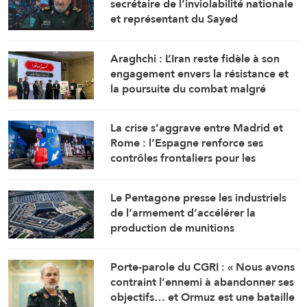
secrétaire de l’inviolabilité nationale
et représentant du Sayed
Khamenei… et Zolghadr nommé
conseiller politique
Araghchi : L’Iran reste fidèle à son
engagement envers la résistance et
la poursuite du combat malgré
toutes les pressions
La crise s’aggrave entre Madrid et
Rome : l’Espagne renforce ses
contrôles frontaliers pour les
voyageurs en provenance d’Italie
Le Pentagone presse les industriels
de l’armement d’accélérer la
production de munitions
Porte-parole du CGRI : « Nous avons
contraint l’ennemi à abandonner ses
objectifs… et Ormuz est une bataille