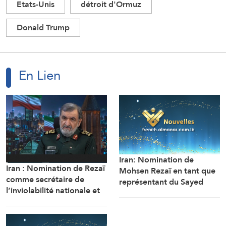
Etats-Unis
détroit d'Ormuz
Donald Trump
En Lien
Iran: Nomination de
Iran : Nomination de Rezaï
Mohsen Rezaï en tant que
comme secrétaire de
représentant du Sayed
l’inviolabilité nationale et
Khamenei au Conseil
représentant du Sayed
suprême de sécurité
Khamenei… et Zolghadr
nationale iranien et
nommé conseiller politique