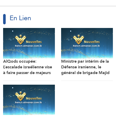
En Lien
AlQods occupée:
Ministre par intérim de la
L’escalade israélienne vise
Défense iranienne, le
à faire passer de majeurs
général de brigade Majid
projets de colonisation
Ibn Al-Reza : Les signes
afin de couper AlQods de
d’érosion de la puissance
son prolongement
de l’ennemi apparaissent
palestinien au nord
clairement jour après jour.
(Gouvernorat d’AlQods)