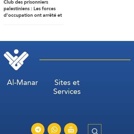
Club des prisonniers
palestiniens : Les forces
d’occupation ont arrêté et
interrogé sur le terrain plus
de 60 Palestiniens du camp
de Qalandiya, au nord
d’AlQods occupée
Al-Manar
Sites et
Services