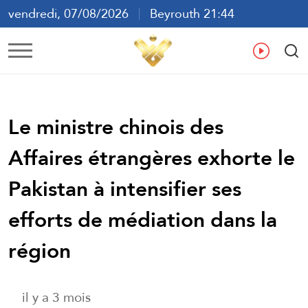
vendredi, 07/08/2026
Beyrouth 21:44
ع
En
Fr
Es
Le ministre chinois des
Affaires étrangères exhorte le
Pakistan à intensifier ses
efforts de médiation dans la
région
il y a 3 mois