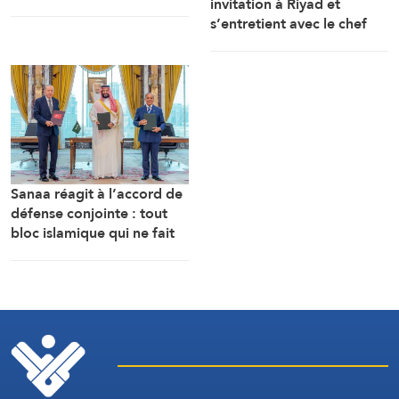
invitation à Riyad et
militaires saoudiens à
s’entretient avec le chef
Marib »
des services de
renseignement saoudiens
Sanaa réagit à l’accord de
défense conjointe : tout
bloc islamique qui ne fait
pas de la cause
palestinienne son objectif
est voué à l’échec