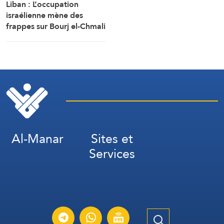
Liban : L’occupation
israélienne mène des
frappes sur Bourj el-Chmali
et Mansouri au sud du
pays
Al-Manar
Sites et
Services