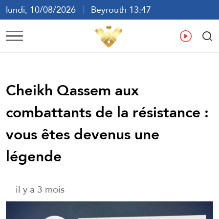
lundi, 10/08/2026
Beyrouth 13:47
ع
En
Fr
Es
Cheikh Qassem aux
combattants de la résistance :
vous êtes devenus une
légende
il y a 3 mois