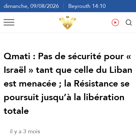
dimanche, 09/08/2026
Beyrouth 14:10
ع
En
Fr
Es
Qmati : Pas de sécurité pour «
Israël » tant que celle du Liban
est menacée ; la Résistance se
poursuit jusqu’à la libération
totale
il y a 3 mois