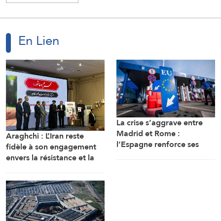
En Lien
La crise s’aggrave entre
Madrid et Rome :
Araghchi : L’Iran reste
l’Espagne renforce ses
fidèle à son engagement
contrôles frontaliers pour
envers la résistance et la
les voyageurs en
poursuite du combat
provenance d’Italie
malgré toutes les pressions