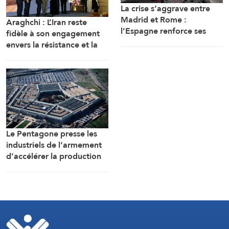
La crise s’aggrave entre
Madrid et Rome :
Araghchi : L’Iran reste
l’Espagne renforce ses
fidèle à son engagement
contrôles frontaliers pour
envers la résistance et la
les voyageurs en
poursuite du combat
provenance d’Italie
malgré toutes les pressions
Le Pentagone presse les
industriels de l’armement
d’accélérer la production
de munitions