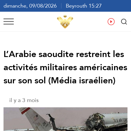
dimanche, 09/08/2026
Beyrouth 15:27
ع
En
Fr
Es
L’Arabie saoudite restreint les
activités militaires américaines
sur son sol (Média israélien)
il y a 3 mois