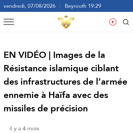
vendredi, 07/08/2026
Beyrouth 19:29
ع
En
Fr
Es
EN VIDÉO | Images de la
Résistance islamique ciblant
des infrastructures de l’armée
ennemie à Haïfa avec des
missiles de précision
il y a 4 mois