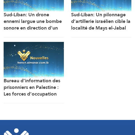
Sud-Liban: Un drone
Sud-Liban: Un pilonnage
ennemi largue une bombe
d’artillerie israélien cible la
sonore en direction d’un
localité de Mays el-Jabal
engin de chantier de
(Correspondant d’Al-
l’armée libanaise alors
Manar)
qu’il travaillait à
l’ouverture de la route de
la localité d’Al-Mansouri
(Correspondant d’Al-
Manar)
Bureau d’information des
prisonniers en Palestine :
Les forces d’occupation
ont arrêté et détenu plus
de 70 citoyens, et en ont
transféré plusieurs vers des
centres de détention et
d’interrogatoire après
avoir libéré la majorité des