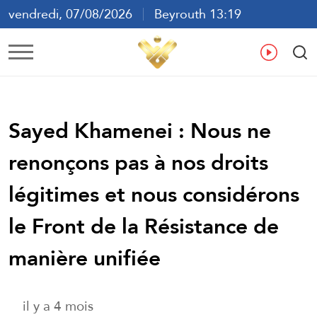
vendredi, 07/08/2026
Beyrouth 13:19
ع
En
Fr
Es
Sayed Khamenei : Nous ne
renonçons pas à nos droits
légitimes et nous considérons
le Front de la Résistance de
manière unifiée
il y a 4 mois