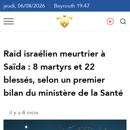
jeudi, 06/08/2026
Beyrouth 19:47
ع
En
Fr
Es
Raid israélien meurtrier à
Saïda : 8 martyrs et 22
blessés, selon un premier
bilan du ministère de la Santé
il y a 4 mois