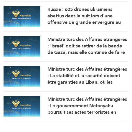
Russie : 605 drones ukrainiens
abattus dans la nuit lors d’une
offensive de grande envergure au
nord de Moscou
Ministre turc des Affaires étrangères
: ‘Israël’ doit se retirer de la bande
de Gaza, mais elle continue de faire
obstacle à la mise en œuvre du plan
de paix
Ministre turc des Affaires étrangères
: La stabilité et la sécurité doivent
être garanties au Liban, où les
politiques expansionnistes d’Israël
ont entraîné la mort et le
Ministre turc des Affaires étrangères
déplacement de milliers de
: Le gouvernement Netanyahu
personnes
poursuit ses actes terroristes en
Cisjordanie et à AlQods