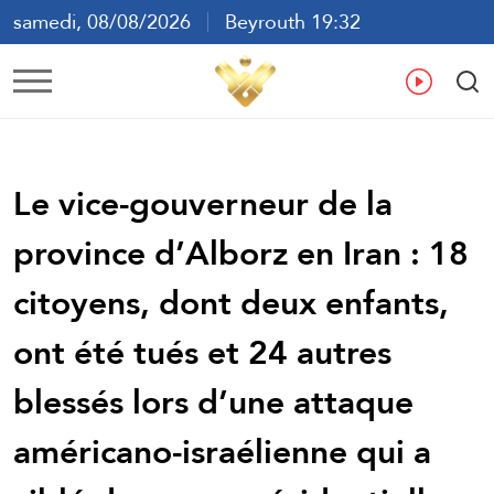
samedi, 08/08/2026
Beyrouth 19:32
ع
En
Fr
Es
Le vice-gouverneur de la
province d’Alborz en Iran : 18
citoyens, dont deux enfants,
ont été tués et 24 autres
blessés lors d’une attaque
américano-israélienne qui a