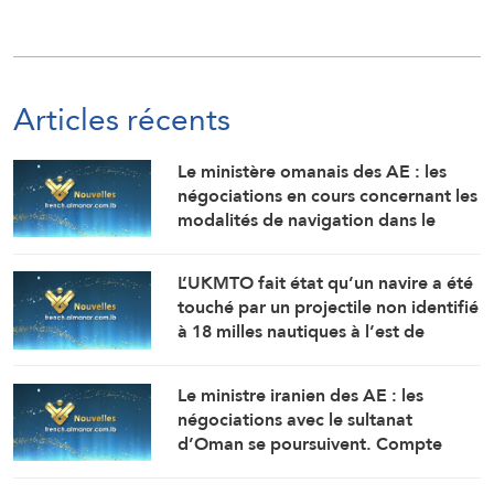
Articles récents
Le ministère omanais des AE : les
négociations en cours concernant les
modalités de navigation dans le
détroit d’Ormuz se déroulent dans
une atmosphère positive et
L’UKMTO fait état qu’un navire a été
constructive.
touché par un projectile non identifié
à 18 milles nautiques à l’est de
Khasab, dans le sultanat d’Oman.
L’incendie y a été maîtrisé.
Le ministre iranien des AE : les
négociations avec le sultanat
d’Oman se poursuivent. Compte
tenu des difficultés techniques, des
travaux sont en cours pour définir