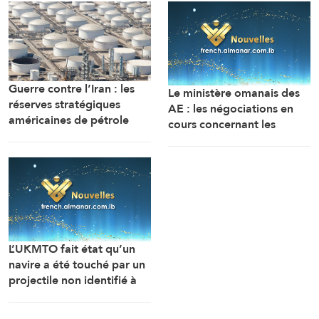
Guerre contre l’Iran : les
Le ministère omanais des
réserves stratégiques
AE : les négociations en
américaines de pétrole
cours concernant les
chutent à leur plus bas
modalités de navigation
niveau depuis 1983
dans le détroit d’Ormuz se
déroulent dans une
atmosphère positive et
constructive.
L’UKMTO fait état qu’un
navire a été touché par un
projectile non identifié à
18 milles nautiques à l’est
de Khasab, dans le