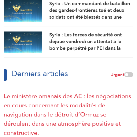
Syrie : Un commandant de bataillon
une voie maritime temporaire. Un
des gardes-frontières tué et deux
accord définitif est imminent.
soldats ont été blessés dans une
embuscade à l’est de Deir Ezzor au
nord-ouest du pays.
Syrie : Les forces de sécurité ont
déjoué vendredi un attentat à la
bombe perpétré par l’EI dans la
région de Sayyeda Zeinab dans la
campagne de Damas.
Derniers articles
Urgent
Le ministère omanais des AE : les négociations
en cours concernant les modalités de
navigation dans le détroit d’Ormuz se
déroulent dans une atmosphère positive et
constructive.