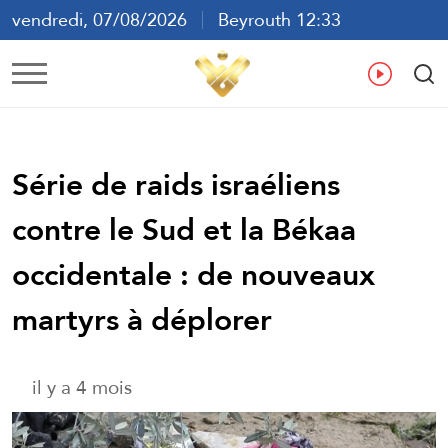
vendredi, 07/08/2026
Beyrouth 12:33
ع
En
Fr
Es
Série de raids israéliens
contre le Sud et la Békaa
occidentale : de nouveaux
martyrs à déplorer
il y a 4 mois