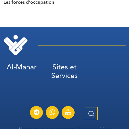
Les forces d’occupation
ont arrêté et détenu plus
de 70 citoyens, et en ont
transféré plusieurs vers des
centres de détention et
d’interrogatoire après
avoir libéré la majorité des
détenus.
Al-Manar
Sites et
Services