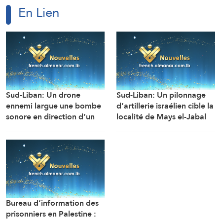
En Lien
Sud-Liban: Un drone
Sud-Liban: Un pilonnage
ennemi largue une bombe
d’artillerie israélien cible la
sonore en direction d’un
localité de Mays el-Jabal
engin de chantier de
(Correspondant d’Al-
l’armée libanaise alors
Manar)
qu’il travaillait à
l’ouverture de la route de
la localité d’Al-Mansouri
(Correspondant d’Al-
Manar)
Bureau d’information des
prisonniers en Palestine :