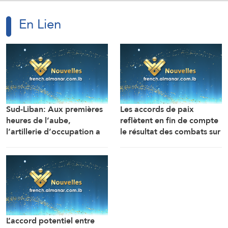
En Lien
Sud-Liban: Aux premières
Les accords de paix
heures de l’aube,
reflètent en fin de compte
l’artillerie d’occupation a
le résultat des combats sur
ciblé les abords du wadi
le terrain, que Washington
de Zibqine et les abords
a tenté de modifier mais
de la localité de Mansouri
sans y parvenir (Le Daily
avec plusieurs obus, tandis
Telegraph)
que les forces
d’occupation ont mené
une explosion dans la
L’accord potentiel entre
localité de Hadatha