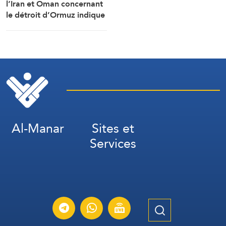
l’Iran et Oman concernant
(Correspondant
le détroit d’Ormuz indique
d’AlManar)
que Téhéran est sortie du
conflit plus forte
qu’auparavant (Le Daily
Telegraph)
Al-Manar
Sites et
Services