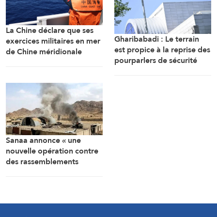
La Chine déclare que ses
Gharibabadi : Le terrain
exercices militaires en mer
est propice à la reprise des
de Chine méridionale
pourparlers de sécurité
répondent aux
entre les États du Golfe
provocations des
Philippines
Sanaa annonce « une
nouvelle opération contre
des rassemblements
militaires saoudiens à
Marib »