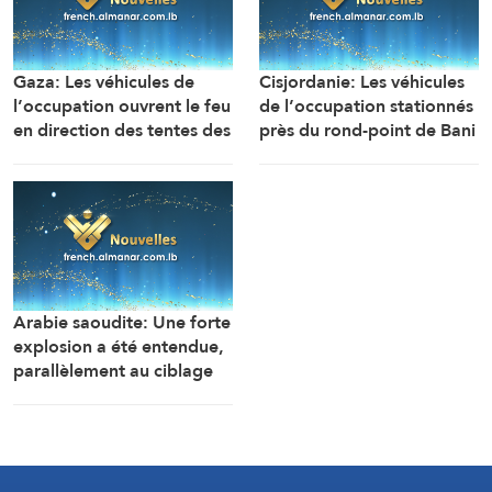
Gaza: Les véhicules de
Cisjordanie: Les véhicules
l’occupation ouvrent le feu
de l’occupation stationnés
en direction des tentes des
près du rond-point de Bani
déplacés dans la zone de
Souheila, à l’est de la ville
Mawasi Rafah
de Khan Younès, ouvrent
un feu nourri en direction
des maisons et des tentes
des citoyens
Arabie saoudite: Une forte
explosion a été entendue,
parallèlement au ciblage
d’installations gazières
dans la zone industrielle de
Jubail