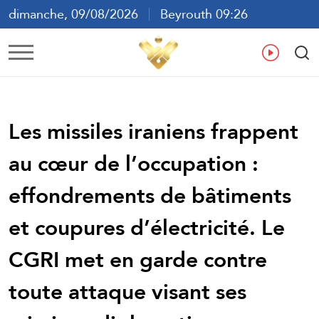
dimanche, 09/08/2026
Beyrouth 09:26
ع
En
Fr
Es
Les missiles iraniens frappent
au cœur de l’occupation :
effondrements de bâtiments
et coupures d’électricité. Le
CGRI met en garde contre
toute attaque visant ses