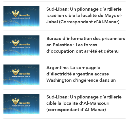
l’ouverture de la route de la localité
Sud-Liban: Un pilonnage d’artillerie
d’Al-Mansouri (Correspondant d’Al-
israélien cible la localité de Mays el-
Manar)
Jabal (Correspondant d’Al-Manar)
Bureau d’information des prisonniers
en Palestine : Les forces
d’occupation ont arrêté et détenu
plus de 70 citoyens, et en ont
transféré plusieurs vers des centres
Argentine: La compagnie
de détention et d’interrogatoire
d’électricité argentine accuse
après avoir libéré la majorité des
Washington d’ingérence dans un
détenus.
projet avec la Chine (Financial Times)
Sud-Liban: Un pilonnage d’artillerie
cible la localité d’Al-Mansouri
(correspondant d’Al-Manar)