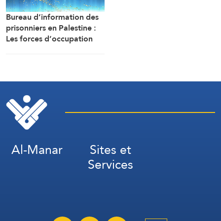
Manar)
Bureau d’information des
prisonniers en Palestine :
Les forces d’occupation
ont arrêté et détenu plus
de 70 citoyens, et en ont
transféré plusieurs vers des
centres de détention et
d’interrogatoire après
avoir libéré la majorité des
détenus.
Al-Manar
Sites et
Services