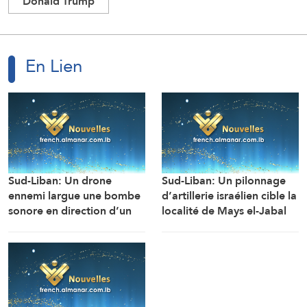
Donald Trump
En Lien
Sud-Liban: Un drone
Sud-Liban: Un pilonnage
ennemi largue une bombe
d’artillerie israélien cible la
sonore en direction d’un
localité de Mays el-Jabal
engin de chantier de
(Correspondant d’Al-
l’armée libanaise alors
Manar)
qu’il travaillait à
l’ouverture de la route de
la localité d’Al-Mansouri
(Correspondant d’Al-