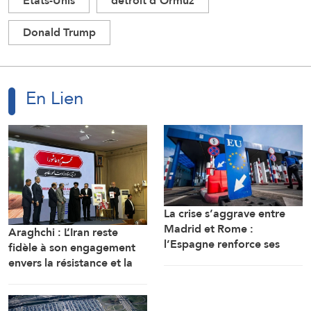
Etats-Unis
détroit d'Ormuz
Donald Trump
En Lien
La crise s’aggrave entre
Madrid et Rome :
Araghchi : L’Iran reste
l’Espagne renforce ses
fidèle à son engagement
contrôles frontaliers pour
envers la résistance et la
les voyageurs en
poursuite du combat
provenance d’Italie
malgré toutes les pressions