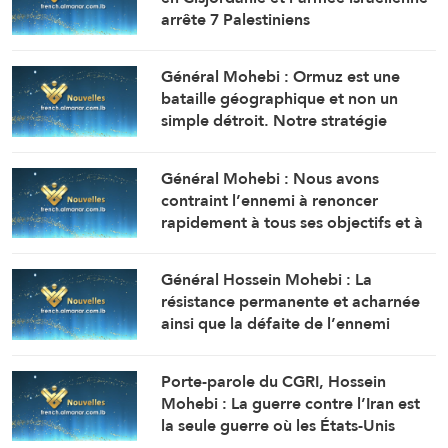
arrête 7 Palestiniens
Général Mohebi : Ormuz est une
bataille géographique et non un
simple détroit. Notre stratégie
actuelle est de le maintenir sous
contrôle jusqu’à ce que l’ennemi
Général Mohebi : Nous avons
accepte toutes nos conditions.
contraint l’ennemi à renoncer
rapidement à tous ses objectifs et à
chercher à réouvrir le détroit
d’Ormuz.
Général Hossein Mohebi : La
résistance permanente et acharnée
ainsi que la défaite de l’ennemi
constituent notre stratégie immuable
et inébranlable.
Porte-parole du CGRI, Hossein
Mohebi : La guerre contre l’Iran est
la seule guerre où les États-Unis
reconnaissent leur défaite sans avoir