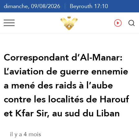
dimanche, 09/08/2026
Beyrouth 17:10
ع
En
Fr
Es
Correspondant d’Al-Manar:
L’aviation de guerre ennemie
a mené des raids à l’aube
contre les localités de Harouf
et Kfar Sir, au sud du Liban
il y a 4 mois