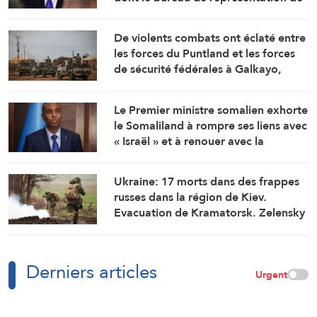
l’ambassade américaine au
Cameroun
De violents combats ont éclaté entre
les forces du Puntland et les forces
de sécurité fédérales à Galkayo,
dans le centre de la Somalie
Le Premier ministre somalien exhorte
le Somaliland à rompre ses liens avec
« Israël » et à renouer avec la
fraternité
Ukraine: 17 morts dans des frappes
russes dans la région de Kiev.
Evacuation de Kramatorsk. Zelensky
déplore le manque d’intercepteurs
Derniers articles
Urgent