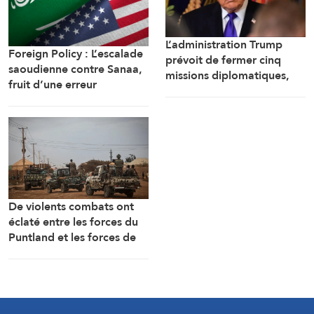
L’administration Trump
Foreign Policy : L’escalade
prévoit de fermer cinq
saoudienne contre Sanaa,
missions diplomatiques,
fruit d’une erreur
dont le bureau de
d’appréciation
représentation de
l’ambassade américaine au
Cameroun
De violents combats ont
éclaté entre les forces du
Puntland et les forces de
sécurité fédérales à
Galkayo, dans le centre de
la Somalie