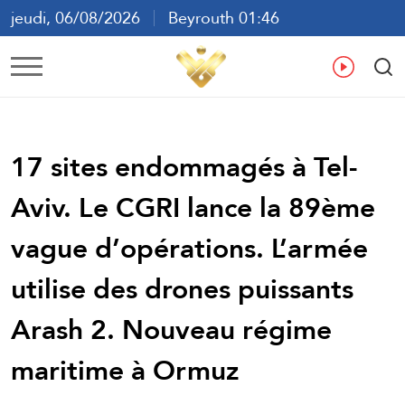
jeudi, 06/08/2026
Beyrouth 01:46
ع
En
Fr
Es
17 sites endommagés à Tel-
Aviv. Le CGRI lance la 89ème
vague d’opérations. L’armée
utilise des drones puissants
Arash 2. Nouveau régime
maritime à Ormuz