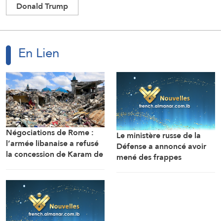
Donald Trump
En Lien
Négociations de Rome :
Le ministère russe de la
l’armée libanaise a refusé
Défense a annoncé avoir
la concession de Karam de
mené des frappes
perquisitionner des
nocturnes précises visant
maisons dans tout le sud
une usine de fabrication de
du Litani
missiles et un dépôt de
carburant stratégique à
Kiev, ainsi que la