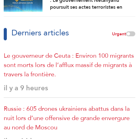
: Le gouvernement Netanyahu
personnes
poursuit ses actes terroristes en
Cisjordanie et à AlQods
Derniers articles
Urgent
Le gouverneur de Ceuta : Environ 100 migrants
sont morts lors de l’afflux massif de migrants à
travers la frontière.
il y a 9 heures
Russie : 605 drones ukrainiens abattus dans la
nuit lors d’une offensive de grande envergure
au nord de Moscou