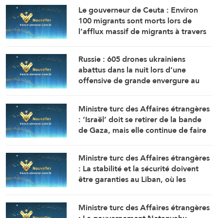
Le gouverneur de Ceuta : Environ
100 migrants sont morts lors de
l’afflux massif de migrants à travers
la frontière.
Russie : 605 drones ukrainiens
abattus dans la nuit lors d’une
offensive de grande envergure au
nord de Moscou
Ministre turc des Affaires étrangères
: ‘Israël’ doit se retirer de la bande
de Gaza, mais elle continue de faire
obstacle à la mise en œuvre du plan
de paix
Ministre turc des Affaires étrangères
: La stabilité et la sécurité doivent
être garanties au Liban, où les
politiques expansionnistes d’Israël
ont entraîné la mort et le
Ministre turc des Affaires étrangères
déplacement de milliers de