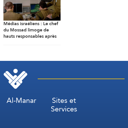
Médias israéliens : Le chef
du Mossad limoge de
hauts responsables après
l’échec d’un plan visant « à
renverser le régime
iranien »
Al-Manar
Sites et
Services