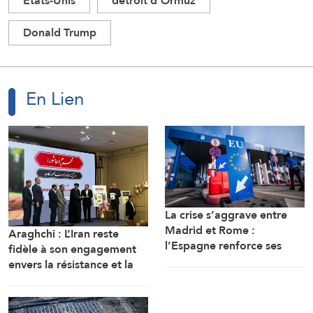
Etats-Unis
détroit d'Ormuz
Donald Trump
En Lien
La crise s’aggrave entre
Madrid et Rome :
Araghchi : L’Iran reste
l’Espagne renforce ses
fidèle à son engagement
contrôles frontaliers pour
envers la résistance et la
les voyageurs en
poursuite du combat
provenance d’Italie
malgré toutes les pressions