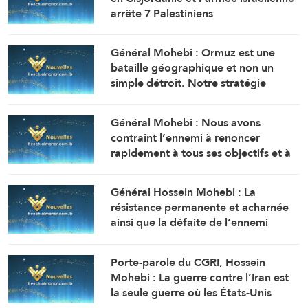
arrête 7 Palestiniens
Général Mohebi : Ormuz est une
bataille géographique et non un
simple détroit. Notre stratégie
actuelle est de le maintenir sous
contrôle jusqu’à ce que l’ennemi
Général Mohebi : Nous avons
accepte toutes nos conditions.
contraint l’ennemi à renoncer
rapidement à tous ses objectifs et à
chercher à réouvrir le détroit
d’Ormuz.
Général Hossein Mohebi : La
résistance permanente et acharnée
ainsi que la défaite de l’ennemi
constituent notre stratégie immuable
et inébranlable.
Porte-parole du CGRI, Hossein
Mohebi : La guerre contre l’Iran est
la seule guerre où les États-Unis
reconnaissent leur défaite sans avoir