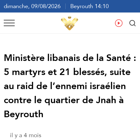
dimanche, 09/08/2026
Beyrouth 14:10
ع
En
Fr
Es
Ministère libanais de la Santé :
5 martyrs et 21 blessés, suite
au raid de l’ennemi israélien
contre le quartier de Jnah à
Beyrouth
il y a 4 mois