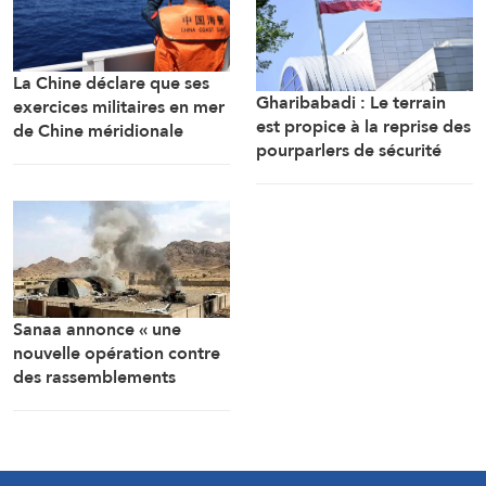
La Chine déclare que ses
Gharibabadi : Le terrain
exercices militaires en mer
est propice à la reprise des
de Chine méridionale
pourparlers de sécurité
répondent aux
entre les États du Golfe
provocations des
Philippines
Sanaa annonce « une
nouvelle opération contre
des rassemblements
militaires saoudiens à
Marib »