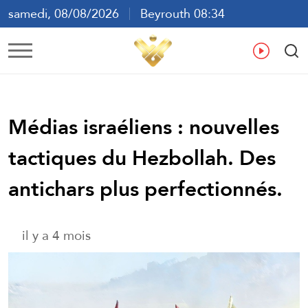
samedi, 08/08/2026
Beyrouth 08:34
ع
En
Fr
Es
Médias israéliens : nouvelles
tactiques du Hezbollah. Des
antichars plus perfectionnés.
il y a 4 mois