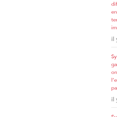
di
en
te
im
il
Sy
ga
on
l’
pa
il
Sy