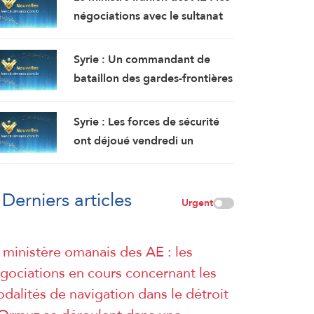
dans le sultanat d’Oman.
négociations avec le sultanat
L’incendie y a été maîtrisé.
d’Oman se poursuivent.
Compte tenu des difficultés
Syrie : Un commandant de
techniques, des travaux sont
bataillon des gardes-frontières
en cours pour définir une voie
tué et deux soldats ont été
maritime temporaire. Un
blessés dans une embuscade à
Syrie : Les forces de sécurité
accord définitif est imminent.
l’est de Deir Ezzor au nord-
ont déjoué vendredi un
ouest du pays.
attentat à la bombe perpétré
par l’EI dans la région de
Derniers articles
Sayyeda Zeinab dans la
Urgent
campagne de Damas.
 ministère omanais des AE : les
gociations en cours concernant les
dalités de navigation dans le détroit