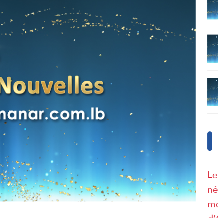
Le
né
mo