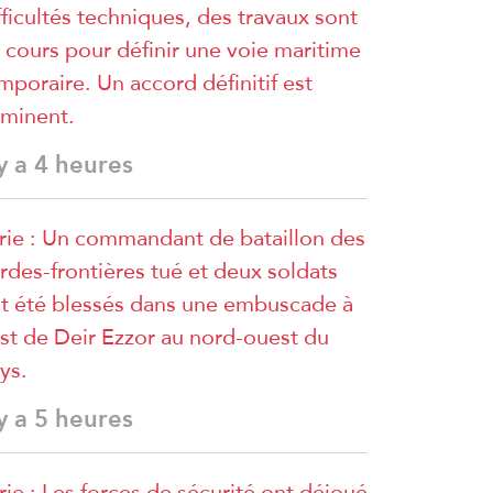
fficultés techniques, des travaux sont
 cours pour définir une voie maritime
mporaire. Un accord définitif est
minent.
 y a 4 heures
rie : Un commandant de bataillon des
rdes-frontières tué et deux soldats
t été blessés dans une embuscade à
est de Deir Ezzor au nord-ouest du
ys.
 y a 5 heures
rie : Les forces de sécurité ont déjoué