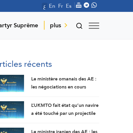
ع
En
Fr
Es
artyr Suprême
plus
rticles récents
Le ministère omanais des AE :
les négociations en cours
concernant les modalités de
navigation dans le détroit
L’UKMTO fait état qu’un navire
d’Ormuz se déroulent dans
a été touché par un projectile
une atmosphère positive et
non identifié à 18 milles
constructive.
nautiques à l’est de Khasab,
Le ministre iranien des AE : les