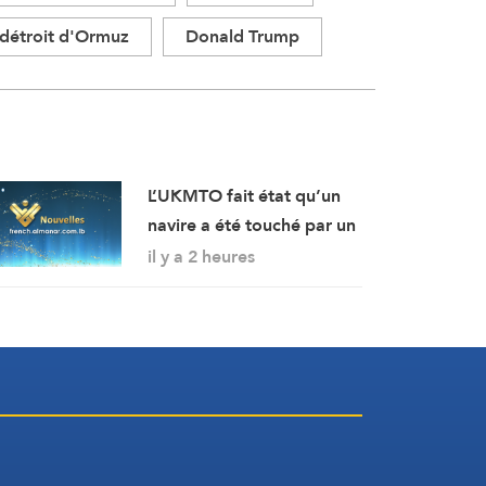
détroit d'Ormuz
Donald Trump
L’UKMTO fait état qu’un
navire a été touché par un
projectile non identifié à
il y a 2 heures
18 milles nautiques à l’est
de Khasab, dans le
sultanat d’Oman.
L’incendie y a été maîtrisé.