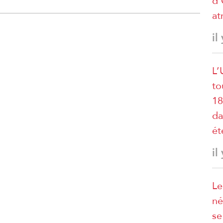
d’
at
il
L’
to
18
da
ét
il
Le
né
se