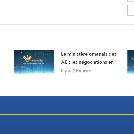
s
Le ministère omanais des
AE : les négociations en
cours concernant les
il y a 2 heures
modalités de navigation
dans le détroit d’Ormuz se
déroulent dans une
atmosphère positive et
constructive.