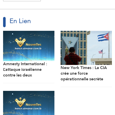
En Lien
Amnesty International :
New York Times : La CIA
L’attaque israélienne
crée une force
contre les deux
opérationnelle secrète
journalistes Amal Khalil et
pour semer la discorde à
Zeinab Faraj exige une
Cuba
enquête indépendante en
tant que crime de guerre.