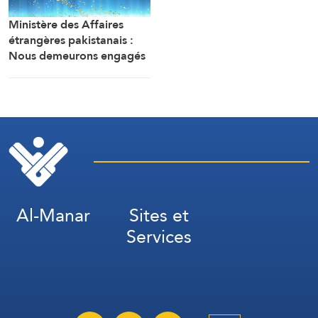
Ministère des Affaires
étrangères pakistanais :
Nous demeurons engagés
aux côtés des autres pays
concernant la crise au
Moyen-Orient et la
situation à Ormuz.
Al-Manar
Sites et
Services