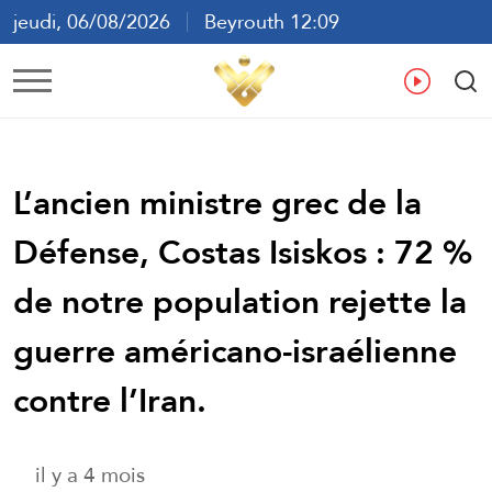
jeudi, 06/08/2026
Beyrouth 12:09
ع
En
Fr
Es
L’ancien ministre grec de la
Défense, Costas Isiskos : 72 %
de notre population rejette la
guerre américano-israélienne
contre l’Iran.
il y a 4 mois