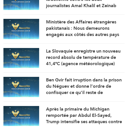
journalistes Amal Khalil et Zeinab
Faraj exige une enquête
indépendante en tant que crime de
Ministère des Affaires étrangères
guerre.
pakistanais : Nous demeurons
engagés aux côtés des autres pays
concernant la crise au Moyen-Orient
et la situation à Ormuz.
La Slovaquie enregistre un nouveau
record absolu de température de
41,4°C (agence météorologique)
Ben Gvir fait irruption dans la prison
du Néguev et donne l’ordre de
confisquer ce qu’il reste de
vêtements aux prisonniers (Bureau
d’information des prisonniers
Après la primaire du Michigan
palestiniens)
remportée par Abdul El-Sayed,
Trump intensifie ses attaques contre
les démocrates progressistes.