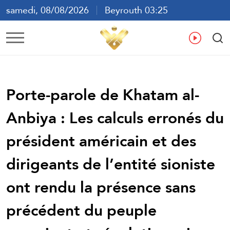
samedi, 08/08/2026
Beyrouth 03:25
ع
En
Fr
Es
Porte-parole de Khatam al-
Anbiya : Les calculs erronés du
président américain et des
dirigeants de l’entité sioniste
ont rendu la présence sans
précédent du peuple