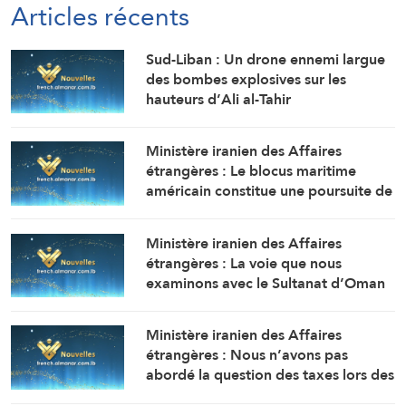
Articles récents
Sud-Liban : Un drone ennemi largue
des bombes explosives sur les
hauteurs d’Ali al-Tahir
(Correspondant d’Al-Manar)
Ministère iranien des Affaires
étrangères : Le blocus maritime
américain constitue une poursuite de
la guerre contre la République
islamique d’Iran
Ministère iranien des Affaires
étrangères : La voie que nous
examinons avec le Sultanat d’Oman
au détroit d’Ormuz est temporaire et
remplacera les deux voies sud et
Ministère iranien des Affaires
nord
étrangères : Nous n’avons pas
abordé la question des taxes lors des
discussions avec Oman sur le détroit