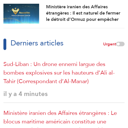
d’Ormuz, mais il est naturel de
Ministère iranien des Affaires
percevoir des redevances en
étrangères : Il est naturel de fermer
contrepartie des services rendus
le détroit d’Ormuz pour empêcher
qu’il ne soit utilisé pour attaquer
l’Iran
Derniers articles
Urgent
Sud-Liban : Un drone ennemi largue des
bombes explosives sur les hauteurs d’Ali al-
Tahir (Correspondant d’Al-Manar)
il y a 4 minutes
Ministère iranien des Affaires étrangères : Le
blocus maritime américain constitue une