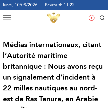
lundi, 10/08/2026
Beyrouth 11:22
ع
En
Fr
Es
Médias internationaux, citant
l’Autorité maritime
britannique : Nous avons reçu
un signalement d’incident à
22 milles nautiques au nord-
est de Ras Tanura, en Arabie