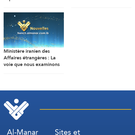
d’Ali al-Tahir
constitue une poursuite de
(Correspondant d’Al-
la guerre contre la
Manar)
République islamique
d’Iran
Ministère iranien des
Affaires étrangères : La
voie que nous examinons
avec le Sultanat d’Oman
au détroit d’Ormuz est
temporaire et remplacera
les deux voies sud et nord
Al-Manar
Sites et