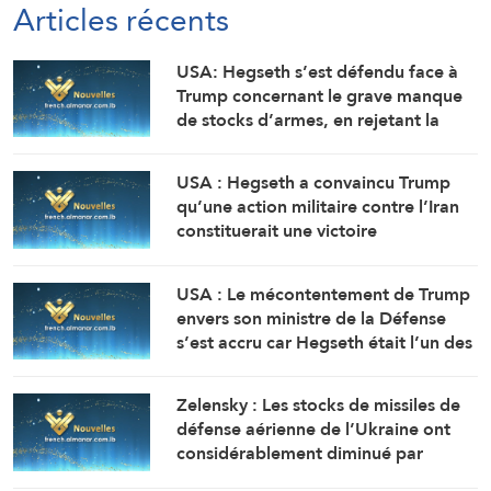
Articles récents
USA: Hegseth s’est défendu face à
Trump concernant le grave manque
de stocks d’armes, en rejetant la
faute sur son adjoint (Washington
Post, citant deux sources)
USA : Hegseth a convaincu Trump
qu’une action militaire contre l’Iran
constituerait une victoire
relativement rapide et facile
(Washington Post, citant des
USA : Le mécontentement de Trump
responsables)
envers son ministre de la Défense
s’est accru car Hegseth était l’un des
principaux partisans d’une action
militaire contre l’Iran ( Washington
Zelensky : Les stocks de missiles de
Post, citant des responsables)
défense aérienne de l’Ukraine ont
considérablement diminué par
rapport aux prévisions de 2025.