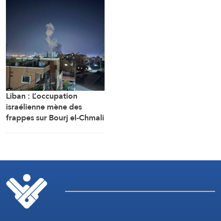
Liban : L’occupation
israélienne mène des
frappes sur Bourj el-Chmali
et Mansouri au sud du
pays