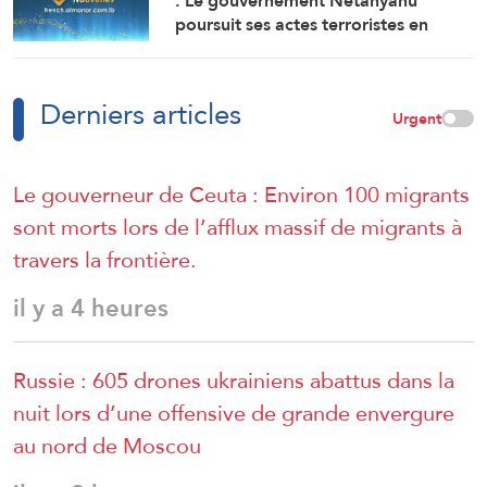
: Le gouvernement Netanyahu
personnes
poursuit ses actes terroristes en
Cisjordanie et à AlQods
Derniers articles
Urgent
Le gouverneur de Ceuta : Environ 100 migrants
sont morts lors de l’afflux massif de migrants à
travers la frontière.
il y a 4 heures
Russie : 605 drones ukrainiens abattus dans la
nuit lors d’une offensive de grande envergure
au nord de Moscou