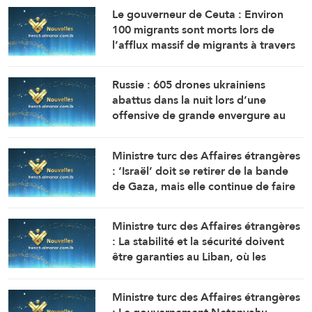
Le gouverneur de Ceuta : Environ
100 migrants sont morts lors de
l’afflux massif de migrants à travers
la frontière.
Russie : 605 drones ukrainiens
abattus dans la nuit lors d’une
offensive de grande envergure au
nord de Moscou
Ministre turc des Affaires étrangères
: ‘Israël’ doit se retirer de la bande
de Gaza, mais elle continue de faire
obstacle à la mise en œuvre du plan
de paix
Ministre turc des Affaires étrangères
: La stabilité et la sécurité doivent
être garanties au Liban, où les
politiques expansionnistes d’Israël
ont entraîné la mort et le
Ministre turc des Affaires étrangères
déplacement de milliers de