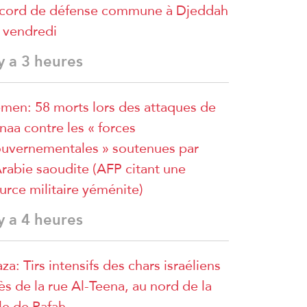
cord de défense commune à Djeddah
 vendredi
 y a 3 heures
men: 58 morts lors des attaques de
naa contre les « forces
uvernementales » soutenues par
Arabie saoudite (AFP citant une
urce militaire yéménite)
 y a 4 heures
za: Tirs intensifs des chars israéliens
ès de la rue Al-Teena, au nord de la
lle de Rafah