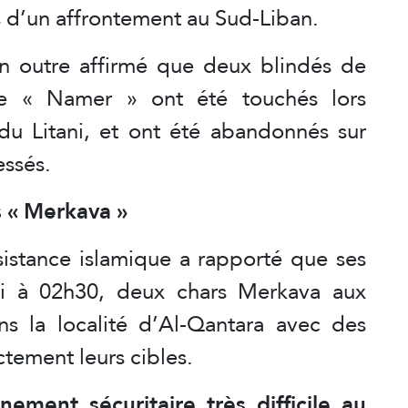
rs d’un affrontement au Sud-Liban.
en outre affirmé que deux blindés de
pe « Namer » ont été touchés lors
du Litani, et ont été abandonnés sur
essés.
s « Merkava »
istance islamique a rapporté que ses
di à 02h30, deux chars Merkava aux
s la localité d’Al-Qantara avec des
ctement leurs cibles.
ement sécuritaire très difficile au