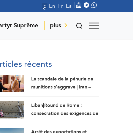
ع
En
Fr
Es
artyr Suprême
plus
rticles récents
Le scandale de la pénurie de
munitions s’aggrave | Iran –
Oman : L’accord d’Ormuz sur
les rails
Liban|Round de Rome :
consécration des exigences de
l’ennemi et protocole
sécuritaire prolongeant
Arrêt des exportations et