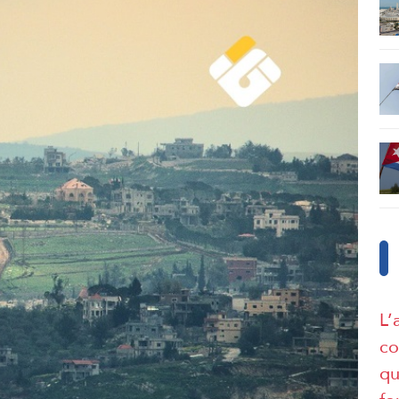
L’
co
qu