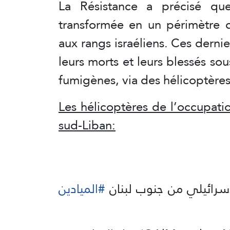
La Résistance a précisé qu
transformée en un périmètre d
aux rangs israéliens. Ces derni
leurs morts et leurs blessés so
fumigènes, via des hélicoptères
Les hélicoptères de l’occupati
sud-Liban:
سرائيلي من جنوب لبنان
#الميادين