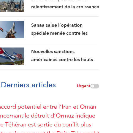
l’occupation
ralentissement de la croissance
: le Koweït en tête des pays les
plus touchés par la guerre
Sanaa salue l’opération
spéciale menée contre les
forces saoudiennes : Nos
forces armées sont prêtes
Nouvelles sanctions
américaines contre les hauts
responsables militaires cubains
Derniers articles
Urgent
accord potentiel entre l’Iran et Oman
ncernant le détroit d’Ormuz indique
e Téhéran est sortie du conflit plus