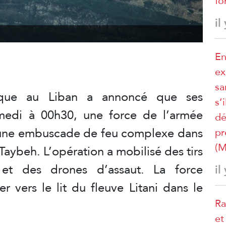
fo
il
En
ex
sa
mique au Liban a annoncé que ses
s’
amedi à 00h30, une force de l’armée
dé
 une embuscade de feu complexe dans
pr
(M
Taybeh. L’opération a mobilisé des tirs
e et des drones d’assaut. La force
il
er vers le lit du fleuve Litani dans le
Ra
et