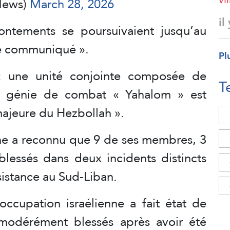
eenNews)
March 28, 2026
il
ontements se poursuivaient jusqu’au
ce communiqué ».
Pl
 « une unité conjointe composée de
T
du génie de combat « Yahalom » est
jeure du Hezbollah ».
nne a reconnu que 9 de ses membres, 3
 blessés dans deux incidents distincts
sistance au Sud-Liban.
occupation israélienne a fait état de
 modérément blessés après avoir été