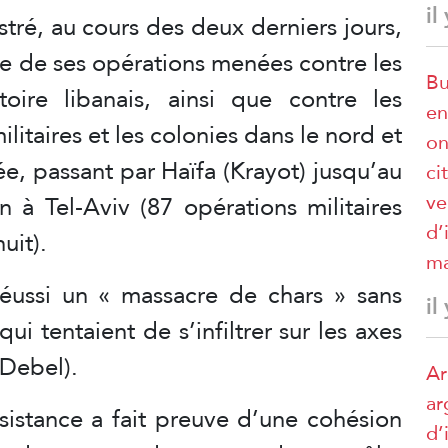
il
stré, au cours des deux derniers jours,
re de ses opérations menées contre les
Bu
toire libanais, ainsi que contre les
en
litaires et les colonies dans le nord et
on
ée, passant par Haïfa (Krayot) jusqu’au
ci
ve
n à Tel-Aviv (87 opérations militaires
d’
uit).
ma
réussi un « massacre de chars » sans
il
i tentaient de s’infiltrer sur les axes
 Debel).
Ar
ar
ésistance a fait preuve d’une cohésion
d’