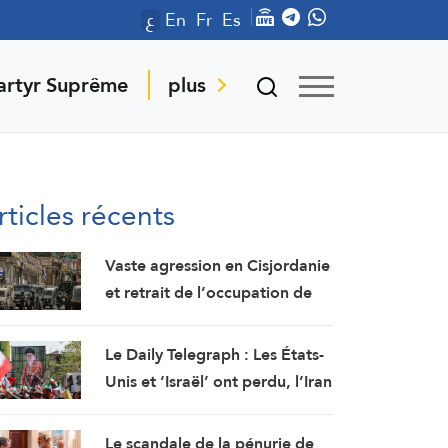
ع
En
Fr
Es
artyr Suprême
plus
rticles récents
Vaste agression en Cisjordanie
et retrait de l’occupation de
Qalandiya après deux jours de
démolitions de maisons
Le Daily Telegraph : Les États-
Unis et ‘Israël’ ont perdu, l’Iran
triomphe
Le scandale de la pénurie de