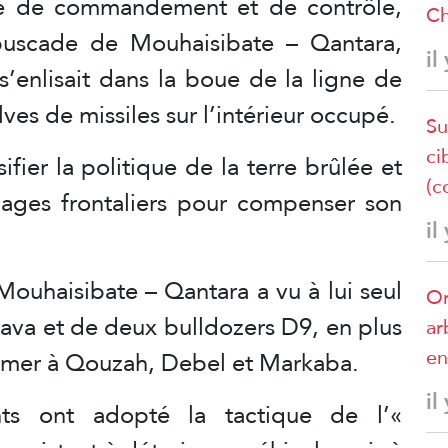
me de commandement et de contrôle,
Ch
mbuscade de Mouhaisibate – Qantara,
il
s’enlisait dans la boue de la ligne de
lves de missiles sur l’intérieur occupé.
Su
ci
fier la politique de la terre brûlée et
(c
lages frontaliers pour compenser son
il
 Mouhaisibate – Qantara a vu à lui seul
Or
kava et de deux bulldozers D9, en plus
ar
en
ummer à Qouzah, Debel et Markaba.
il
ants ont adopté la tactique de l’«