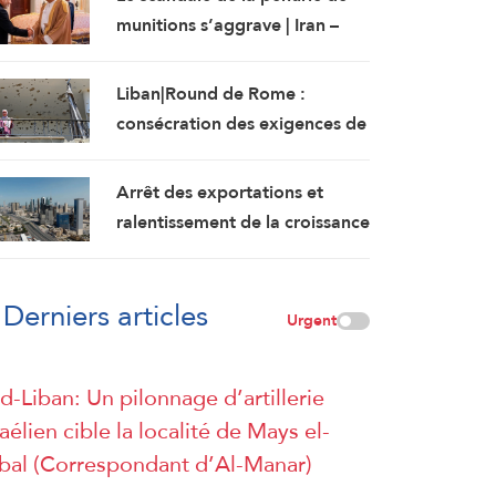
munitions s’aggrave | Iran –
Oman : L’accord d’Ormuz sur
les rails
Liban|Round de Rome :
consécration des exigences de
l’ennemi et protocole
sécuritaire prolongeant
Arrêt des exportations et
l’occupation
ralentissement de la croissance
: le Koweït en tête des pays les
plus touchés par la guerre
Derniers articles
Urgent
d-Liban: Un pilonnage d’artillerie
raélien cible la localité de Mays el-
bal (Correspondant d’Al-Manar)