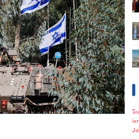
Su
is
Ja