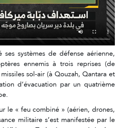
vé ses systèmes de défense aérienne,
optères ennemis à trois reprises (de
 missiles sol-air (à Qouzah, Qantara et
ration d’évacuation par un quatrième
be.
ur le « feu combiné » (aérien, drones,
sance militaire s’est manifestée par le