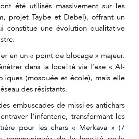
nt été utilisés massivement sur les
m, projet Taybe et Debel), offrant un
i constitue une évolution qualitative
stre.
hier en un « point de blocage » majeur.
étrer dans la localité via l’axe « Al-
ubliques (mosquée et école), mais elle
éseau des résistants.
 des embuscades de missiles antichars
traver l’infanterie, transformant les
tière pour les chars « Merkava » (7
s communiqués de la localité seule