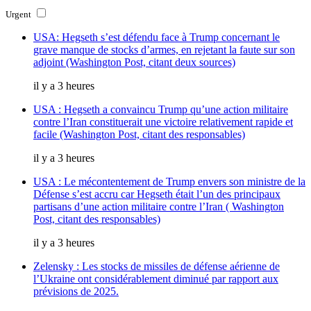
Urgent
USA: Hegseth s’est défendu face à Trump concernant le
grave manque de stocks d’armes, en rejetant la faute sur son
adjoint (Washington Post, citant deux sources)
il y a 3 heures
USA : Hegseth a convaincu Trump qu’une action militaire
contre l’Iran constituerait une victoire relativement rapide et
facile (Washington Post, citant des responsables)
il y a 3 heures
USA : Le mécontentement de Trump envers son ministre de la
Défense s’est accru car Hegseth était l’un des principaux
partisans d’une action militaire contre l’Iran ( Washington
Post, citant des responsables)
il y a 3 heures
Zelensky : Les stocks de missiles de défense aérienne de
l’Ukraine ont considérablement diminué par rapport aux
prévisions de 2025.