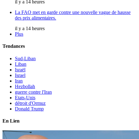
il y a 14 heures
La FAO met en garde contre une nouvelle vague de hausse
des prix alimentaires.
il y a 14 heures
Plus
Tendances
Sud-Liban
Liban
Israël
Israel
Iran
Hezbollah
guerre contre l'Iran
Etats-Unis
détroit d'Ormuz
Donald Trump
En Lien