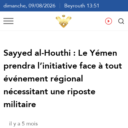
dimanche, 09/08/2026
Beyrouth 13:51
ع
En
Fr
Es
Sayyed al-Houthi : Le Yémen
prendra l’initiative face à tout
événement régional
nécessitant une riposte
militaire
il y a 5 mois