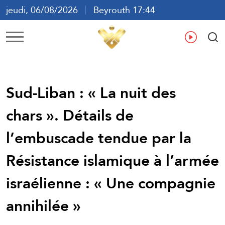
jeudi, 06/08/2026
Beyrouth 17:44
ع
En
Fr
Es
Sud-Liban : « La nuit des
chars ». Détails de
l’embuscade tendue par la
Résistance islamique à l’armée
israélienne : « Une compagnie
annihilée »