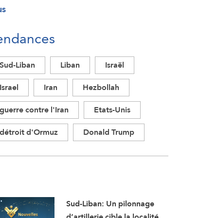
us
endances
Sud-Liban
Liban
Israël
Israel
Iran
Hezbollah
guerre contre l'Iran
Etats-Unis
détroit d'Ormuz
Donald Trump
Sud-Liban: Un pilonnage
d’artillerie cible la localité