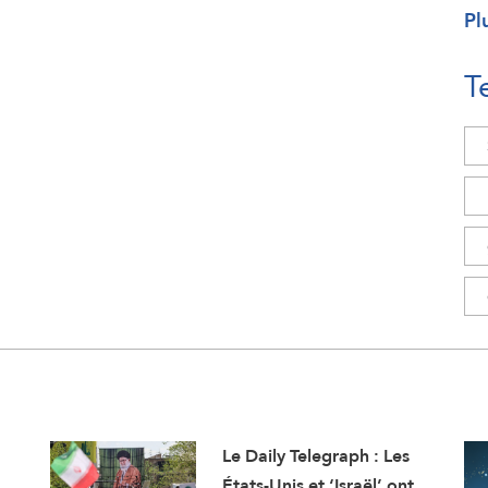
Pl
T
Le Daily Telegraph : Les
États-Unis et ‘Israël’ ont