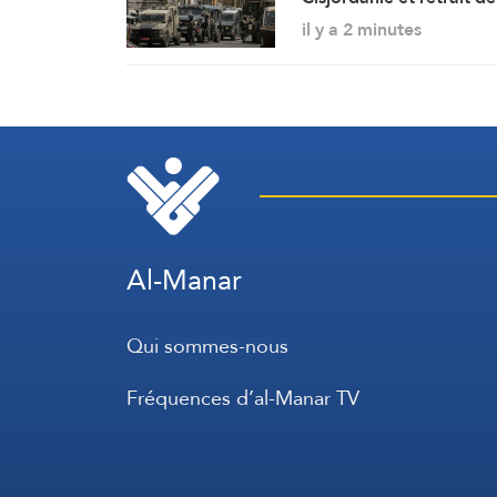
l’occupation de Qaland
il y a 2 minutes
après deux jours de
démolitions de maisons
Al-Manar
Qui sommes-nous
Fréquences d’al-Manar TV