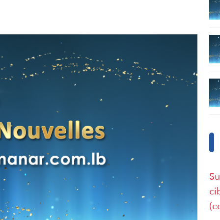
Su
ci
(c