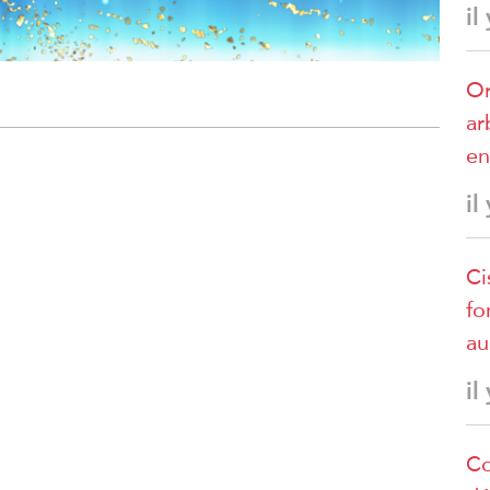
il
Or
ar
en
il
Ci
fo
au
il
Co