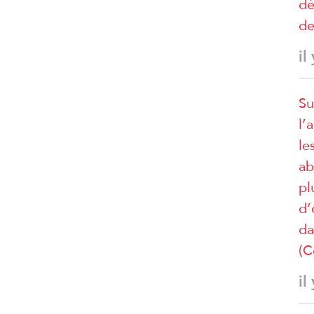
dé
de
il
Su
l’
le
ab
pl
d’
da
(C
il