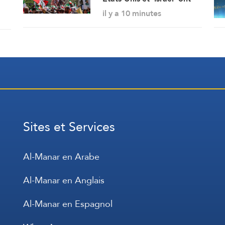
iya
perdu, l’Iran triomphe
il y a 10 minutes
Sites et Services
Al-Manar en Arabe
Al-Manar en Anglais
Al-Manar en Espagnol