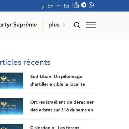
ع
En
Fr
Es
artyr Suprême
plus
rticles récents
Sud-Liban: Un pilonnage
d’artillerie cible la localité
d’Al-Mansouri (correspondant
d’Al-Manar)
Ordres israéliens de déraciner
des arbres sur 316 dunams en
Cisjordanie en vue de la
colonisation
Cisjordanie : Les forces