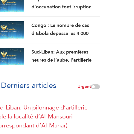
d’occupation font irruption
dans le village d’Awarta, au
sud-est de Naplouse
Congo : Le nombre de cas
d’Ebola dépasse les 4 000
pour la première fois depuis le
début de l’épidémie
Sud-Liban: Aux premières
heures de l’aube, l’artillerie
d’occupation a ciblé les
abords du wadi de Zibqine et
Derniers articles
les abords de la localité de
Urgent
Mansouri avec plusieurs obus,
tandis que les forces
d-Liban: Un pilonnage d’artillerie
d’occupation ont mené une
ble la localité d’Al-Mansouri
explosion dans la localité de
orrespondant d’Al-Manar)
Hadatha (Correspondant
d’AlManar)