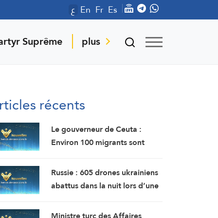
ع
En
Fr
Es
artyr Suprême
plus
rticles récents
Le gouverneur de Ceuta :
Environ 100 migrants sont
morts lors de l’afflux massif de
migrants à travers la frontière.
Russie : 605 drones ukrainiens
abattus dans la nuit lors d’une
offensive de grande envergure
au nord de Moscou
Ministre turc des Affaires