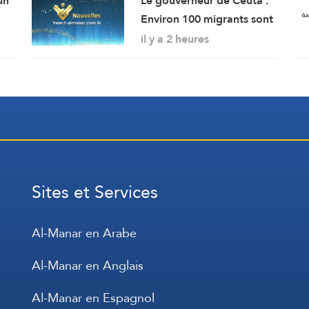
un
Le gouverneur de Ceuta :
Environ 100 migrants sont
lla
morts lors de l’afflux
il y a 2 heures
massif de migrants à
travers la frontière.
Sites et Services
Al-Manar en Arabe
Al-Manar en Anglais
Al-Manar en Espagnol