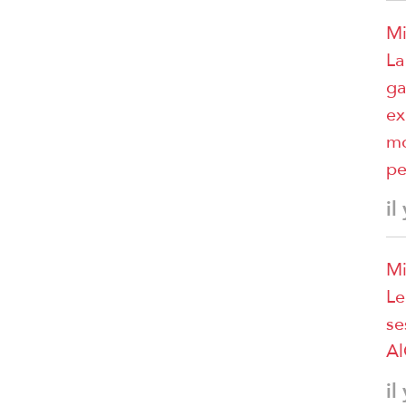
Mi
La
ga
ex
mo
pe
il
Mi
Le
se
A
il