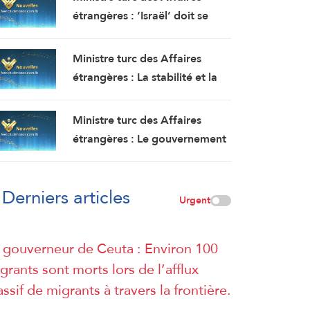
étrangères : ‘Israël’ doit se
retirer de la bande de Gaza,
mais elle continue de faire
Ministre turc des Affaires
obstacle à la mise en œuvre du
étrangères : La stabilité et la
plan de paix
sécurité doivent être garanties
au Liban, où les politiques
Ministre turc des Affaires
expansionnistes d’Israël ont
étrangères : Le gouvernement
entraîné la mort et le
Netanyahu poursuit ses actes
déplacement de milliers de
terroristes en Cisjordanie et à
personnes
Derniers articles
AlQods
Urgent
 gouverneur de Ceuta : Environ 100
grants sont morts lors de l’afflux
ssif de migrants à travers la frontière.