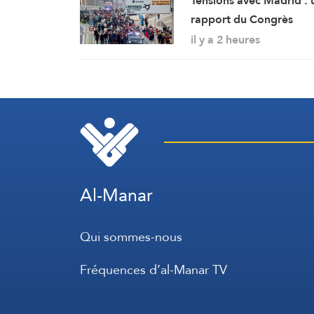
Tensions avec Madrid : 
rapport du Congrès
considère Ceuta et Meli
il y a 2 heures
comme des territoires
marocains
Al-Manar
Qui sommes-nous
Fréquences d’al-Manar TV