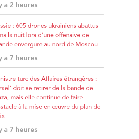
 y a 2 heures
ssie : 605 drones ukrainiens abattus
ns la nuit lors d’une offensive de
ande envergure au nord de Moscou
 y a 7 heures
nistre turc des Affaires étrangères :
sraël’ doit se retirer de la bande de
za, mais elle continue de faire
stacle à la mise en œuvre du plan de
ix
 y a 7 heures