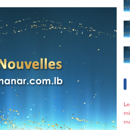
Le
mi
ma